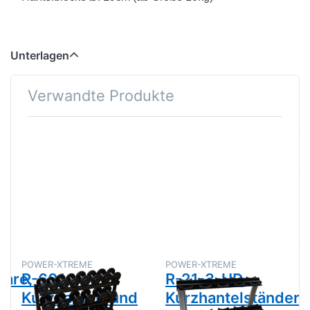
Unterlagen
Verwandte Produkte
POWER-XTREME
POWER-XTREME
are,
R-601
R-21-3-HD
Kurzhantel- und
Kurzhantelständer