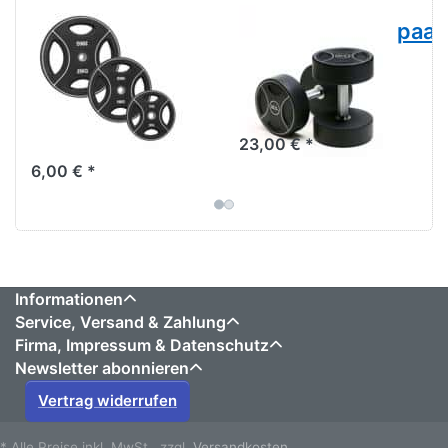
e
Hantelscheibe
Kompakthantelpaar
mit 4
Polyurethan,
Grifflöchern,
2,5kg-
Polyurethan,
Abstufung
30mm
23,00 € *
6,00 € *
Informationen
Service, Versand & Zahlung
Firma, Impressum & Datenschutz
Newsletter abonnieren
Vertrag widerrufen
* Alle Preise inkl. MwSt., zzgl.
Versandkosten