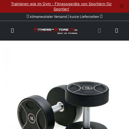
Trainieren wie im Gym - Fitnessgeräte von Sportlern für
Sportler!
klimaneutraler Versand | kurze Lieferzeiten