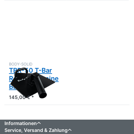
Drücken
Sie
ENTER
für mehr
Optionen
zu TBR-
50 T-Bar
Row /
Landmine
Base
BODY-SOLID
TBR-50 T-Bar
Row / Landmine
Base
145,00 € *
Informationen
Service, Versand & Zahlung