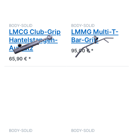
Multi-T-
Bar-Griff
BODY-SOLID
BODY-SOLID
LMCG Club-Grip
LMMG Multi-T-
Hantelstangen-
Bar-Griff
Aufsatz
95,00 € *
65,90 € *
Drücken
Drücken
Sie ENTER
Sie
für mehr
ENTER
Optionen
für mehr
zu LMPP
Optionen
360°-T-
zu LMSE
Bar
T-Bar-
Drehgelenk
Hülse
mit Kette
BODY-SOLID
BODY-SOLID