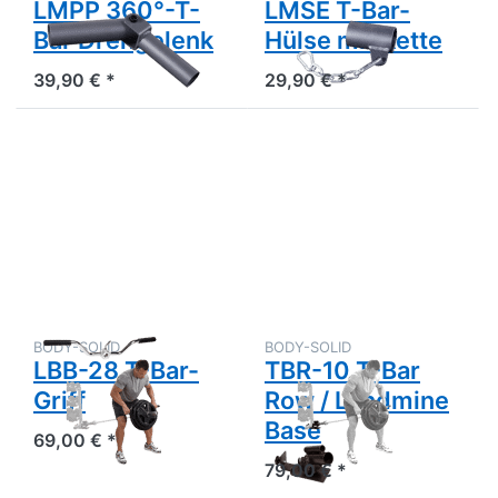
LMPP 360°-T-
LMSE T-Bar-
Bar Drehgelenk
Hülse mit Kette
39,90 € *
29,90 € *
Drücken
Drücken
Sie
Sie
ENTER
ENTER
für mehr
für mehr
Optionen
Optionen
zu LBB-
zu TBR-
28 T-
10 T-Bar
Bar-Griff
Row /
Landmine
Base
BODY-SOLID
BODY-SOLID
LBB-28 T-Bar-
TBR-10 T-Bar
Griff
Row / Landmine
Base
69,00 € *
79,00 € *