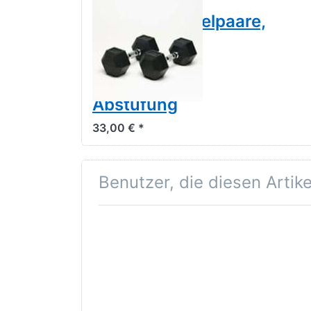
POWER-XTREME
Kompakthantelpaare,
Hex-Hanteln,
gummiert,
2,5kg-
Abstufung
33,00 € *
Benutzer, die diesen Artik