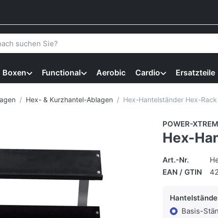
 einen Suchbegriff ein. Während Sie tippen, erscheinen automat
Boxen
Functional
Aerobic
Cardio
Ersatzteile
lagen
Hex- & Kurzhantel-Ablagen
Hex-Hantelständer Hex-Rack
POWER-XTREM
Hex-Han
Art.-Nr.
He
EAN / GTIN
4
Hantelstände
Basis-Stä