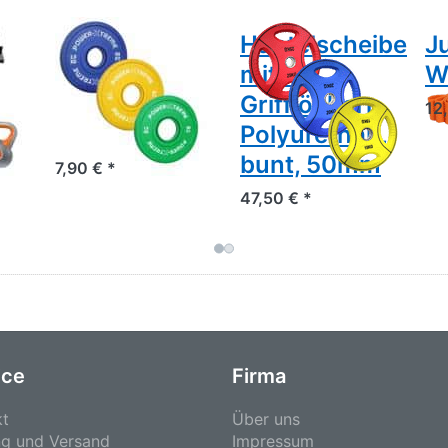
Frictional
Hantelscheibe
J
Plates,
mit 4
W
gummiert,
Grifflöchern,
12
50mm
Polyurethan,
bunt, 50mm
7,90 € *
47,50 € *
ice
Firma
kt
Über uns
ng und Versand
Impressum