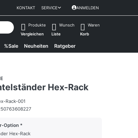
KONTAKT
SERVICE
ANMELDEN
isch erste Ergebnisse. Drücken Sie die Eingabetaste, um alle 
Produkte
Wunsch
Waren
Vergleichen
Liste
Korb
%Sale
Neuheiten
Ratgeber
E
telständer Hex-Rack
x-Rack-001
250763608227
r-Option
nder Hex-Rack