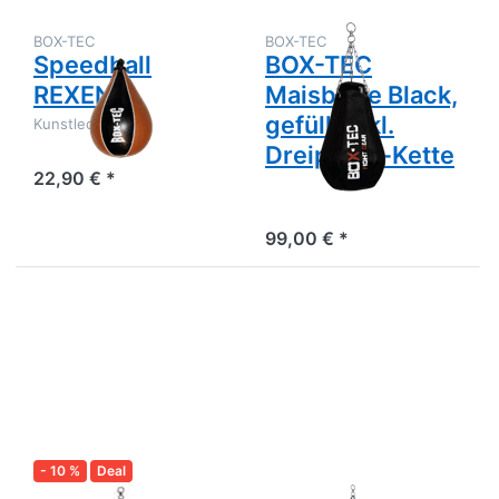
Dreipunkt-
Kette
BOX-TEC
BOX-TEC
Speedball
BOX-TEC
REXENE
Maisbirne Black,
gefüllt inkl.
Kunstleder
Dreipunkt-Kette
22,90 € *
99,00 € *
Drücken
Drücken
Sie ENTER
Sie ENTER
für mehr
für mehr
Optionen
Optionen
zu
zu
Boxsack
Boxsack
Retro,
Black,
gefüllt
gefüllt
inkl.
inkl.
Vierpunkt-
Vierpunkt-
Kette
Kette
- 10 %
Deal