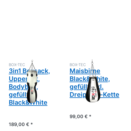
Drücken Sie
Drücken Sie
ENTER für
ENTER für
mehr
mehr
Optionen zu
Optionen zu
3in1
Maisbirne
Boxsack,
Black&White,
Uppercut,
gefüllt inkl.
Bodybag,
Dreipunkt-
gefüllt,
Kette
Black&White
BOX-TEC
BOX-TEC
3in1 Boxsack,
Maisbirne
Uppercut,
Black&White,
Bodybag,
gefüllt inkl.
gefüllt,
Dreipunkt-Kette
Black&White
99,00 € *
189,00 € *