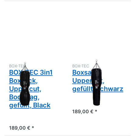
Drücken
Drücken
Sie
Sie
ENTER
ENTER
für mehr
für mehr
Optionen
Optionen
zu BOX-
zu
TEC 3in1
Boxsack,
Boxsack,
Uppercut,
Uppercut,
gefüllt,
Bodybag,
schwarz
gefüllt,
Black
BOX-TEC
BOX-TEC
BOX-TEC 3in1
Boxsack,
Boxsack,
Uppercut,
Uppercut,
gefüllt, schwarz
Bodybag,
gefüllt, Black
189,00 € *
189,00 € *