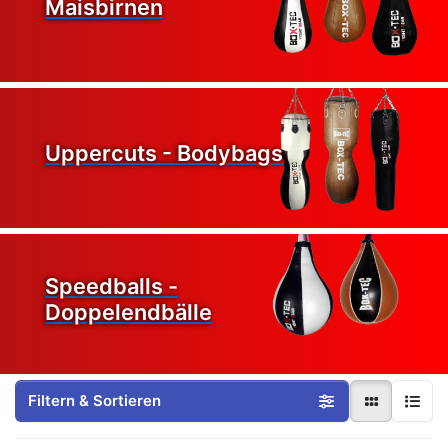
Maisbirnen
Uppercuts - Bodybags
Speedballs -
Doppelendbälle
Filtern & Sortieren