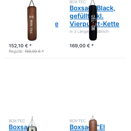
BOX-TEC
BOX-TEC
Boxsack Retro,
Boxsack Black,
gefüllt inkl.
gefüllt inkl.
Vierpunkt-Kette
Vierpunkt-Kette
In 3 Längen erhältlich
in 3 Längen erhältlich
152,10 € *
169,00 € *
Regulär:
169,00 € *
Drücken Sie
Drücken Sie
ENTER für
ENTER für
mehr
mehr
Optionen zu
Optionen zu
Boxsack
Boxsack "El
Black&White,
Gigante",
gefüllt inkl.
Retro,
Vierpunkt-
Sondergröße
Kette
200x45cm,
gefüllt inkl.
Sechspunkt-
Kette
BOX-TEC
BOX-TEC
Boxsack
Boxsack "El