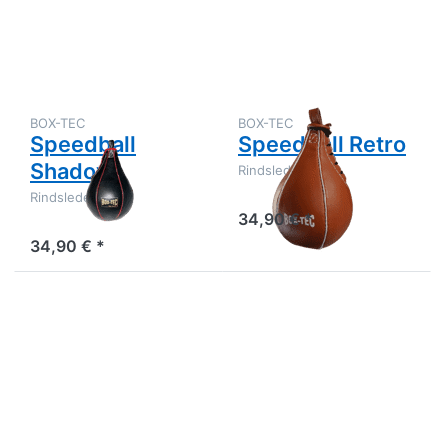
Optionen
Optionen
zu
zu
Speedball
Speedball
Shadow
Retro
BOX-TEC
BOX-TEC
Speedball
Speedball Retro
Shadow
Rindsleder
Rindsleder
34,90 € *
34,90 € *
Drücken
Drücken
Sie
Sie ENTER
ENTER
für mehr
für mehr
Optionen
Optionen
zu BOX-
zu
TEC
Speedball
Maisbirne
REXENE
Black,
gefüllt
inkl.