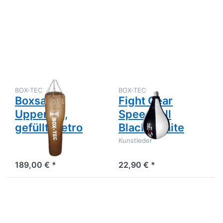
Sie
ENTER für
ENTER
mehr
für mehr
Optionen zu
Optionen
Fight Gear
zu
Speedball
Boxsack
Black&White
Uppercut,
gefüllt,
Retro
BOX-TEC
BOX-TEC
Boxsack
Fight Gear
Uppercut,
Speedball
gefüllt, Retro
Black&White
Kunstleder
189,00 € *
22,90 € *
Drücken
Drücken
Sie
Sie
ENTER
ENTER
für mehr
für mehr