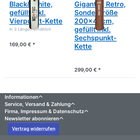
Black&White,
Gigante", Retro,
gefüllt inkl.
Sondergröße
Vierpunkt-Kette
200x45cm,
gefüllt inkl.
In 3 Längen erhältlich
Sechspunkt-
169,00 € *
Kette
299,00 € *
Informationen
Service, Versand & Zahlung
Firma, Impressum & Datenschutz
Newsletter abonnieren
Vertrag widerrufen