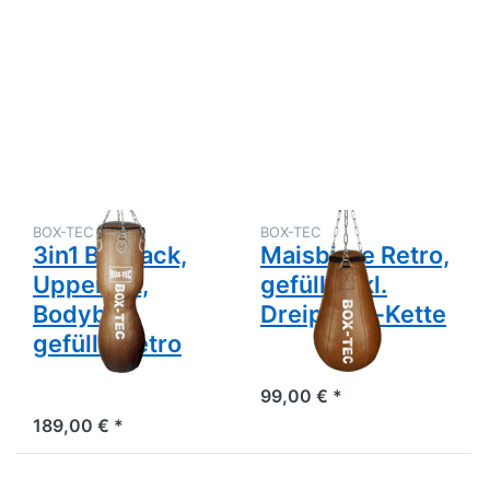
Drücken
Drücken
Sie
Sie ENTER
ENTER
für mehr
für mehr
Optionen
Optionen
zu
zu 3in1
Maisbirne
Boxsack,
Retro,
Uppercut,
gefüllt
Bodybag,
inkl.
gefüllt,
Dreipunkt-
Retro
Kette
BOX-TEC
BOX-TEC
3in1 Boxsack,
Maisbirne Retro,
Uppercut,
gefüllt inkl.
Bodybag,
Dreipunkt-Kette
gefüllt, Retro
99,00 € *
189,00 € *
Drücken
Drücken Sie