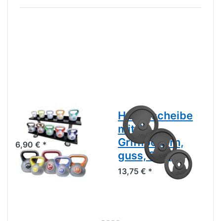
Kettlebell,
Hantelscheibe
Kunststoff
mit 2
Grifflöchern,
6,90 € *
guss, 30mm
13,75 € *