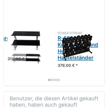
POWER-XTREME
POWER-XTREME
are,
Hex-
R-601
Hantelständer
Kurzhantel- und
Hex-Rack
Hex-
Hantelständer
310,00 € *
379,00 € *
Benutzer, die diesen Artikel gekauft
haben, haben auch gekauft