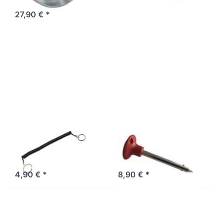
27,90 € *
Drücken Sie
Drücken
ENTER für
Sie
mehr
ENTER
Optionen zu
für mehr
Spiralgummi
Optionen
PIN-LY
zu
Steckpin,
rot PIN-R
BODY-SOLID
BODY-SOLID
Spiralgummi
Steckpin, rot
PIN-LY
PIN-R
4,90 € *
8,90 € *
Drücken
Drücken
Sie
Sie
ENTER
ENTER