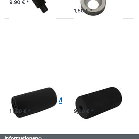
9,90 € *
1,50 € *
Drücken
Drücken
Sie ENTER
Sie ENTER
für mehr
für mehr
Optionen
Optionen
zu
zu
Polsterrolle
Polsterrolle
mit
FOA-R
Überzug
FOA-M
BODY-SOLID
BODY-SOLID
Polsterrolle mit
Polsterrolle
Überzug FOA-M
FOA-R
11,90 € *
9,90 € *
Informationen