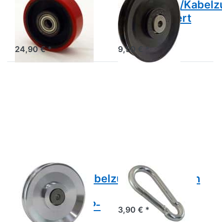
Ersatzlaufrolle
Seilzugrolle/Kabelz
für GLPH-1100,
kugelgelagert
rot
GP-2
24,90 € *
9,50 € *
Drücken Sie ENTER für
Drücken Sie
mehr Optionen zu
ENTER für
Seilzugrolle/Kabelzugrolle,
mehr Optionen
kugelgelagert, Aluminium
zu
GAP-2
Karabinerhaken
SNAP-L
BODY-SOLID
POWER-XTREME
Seilzugrolle/Kabelzugrolle,
Karabinerhaken
kugelgelagert,
SNAP-L
Aluminium GAP-
3,90 € *
2