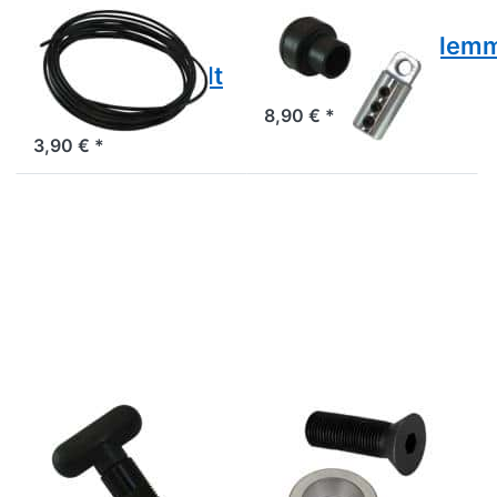
BODY-SOLID
POWER-XTREME
Stahlseil,
Seilabschlussklem
nylonummantelt
SAK
[Home, Club]
8,90 € *
3,90 € *
Drücken
Drücken Sie
Sie ENTER
ENTER für
für mehr
mehr
Optionen
Optionen zu
zu T-
Inbusschraube
Schnapper
mit Anschlag
PPA
CHD-B
BODY-SOLID
POWER-XTREME
T-Schnapper
Inbusschraube
PPA
mit Anschlag
CHD-B