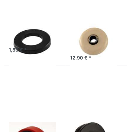
Donat,
1100, weiß
50mm
RD-50
POWER-XTREME
BOX-TEC
Rubber-Donat,
Ersatzrolle für
50mm RD-50
GLPH-1100,
weiß
1,80 € *
12,90 € *
Drücken Sie
Drücken Sie ENTER für
ENTER für
mehr Optionen zu
mehr
Seilzugrolle/Kabelzugrolle,
Optionen zu
kugelgelagert GP-2
Ersatzlaufrolle
für GLPH-
1100, rot
BODY-SOLID
BODY-SOLID