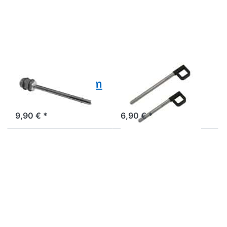
für mehr
für mehr
Optionen
Optionen
zu
zu
Steckpin,
Steckpin,
chrom
standard
PIN-C
PIN
BODY-SOLID
BODY-SOLID
Steckpin, chrom
Steckpin,
PIN-C
standard PIN
9,90 € *
6,90 € *
Drücken Sie
Drücken Sie ENTER
ENTER für
für mehr Optionen
mehr Optionen
zu
zu Stahlseil,
Seilabschlussklemme
nylonummantelt
SAK
[Home, Club]