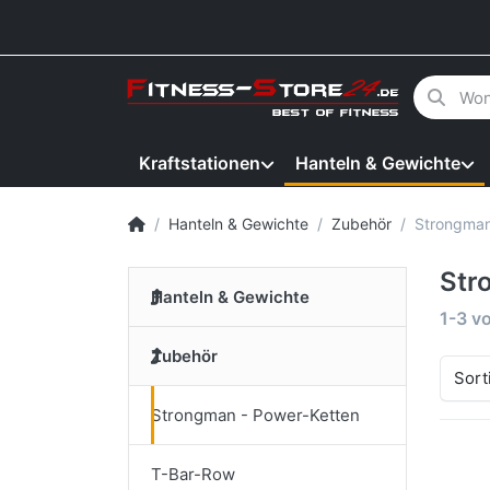
Geben Sie
Kraftstationen
Hanteln & Gewichte
Startseite
Hanteln & Gewichte
Zubehör
Strongman
Str
Hanteln & Gewichte
Suche
1-3
v
Zubehör
Sort
Strongman - Power-Ketten
T-Bar-Row
Dr