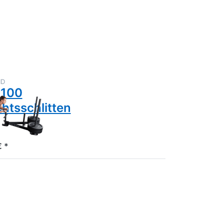
en zu
100
chlitten
ID
100
htsschlitten
 *