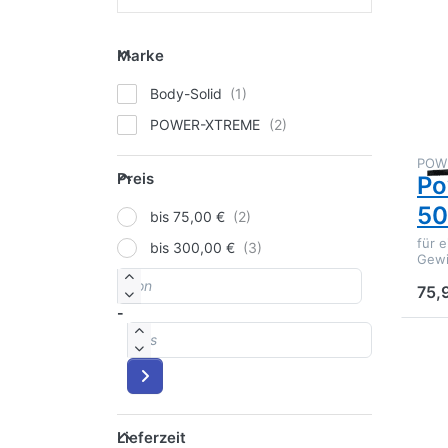
E
für
Marke
Opt
Marke
Po
Ke
Body-Solid
5
POWER-XTREME
POW
Preis
Preis
Po
5
bis 75,00 €
für 
bis 300,00 €
Gewi
von
Preisspanne
75,
-
bis
Lieferzeit
Lieferzeit