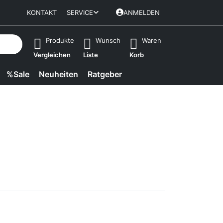
KONTAKT
SERVICE
ANMELDEN
isch erste Ergebnisse. Drücken Sie die Eingabetaste, um alle 
Produkte
Wunsch
Waren
Vergleichen
Liste
Korb
%Sale
Neuheiten
Ratgeber
n Sie
r mehr