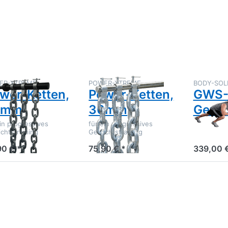
NTER
ENTER
Option
 mehr
für mehr
GWS-
ionen
Optionen
Gewichtss
zu
zu
wer-
Power-
tten,
Ketten,
0mm
30mm
ER-XTREME
POWER-XTREME
BODY-SOL
wer-Ketten,
Power-Ketten,
GWS-
0mm
30mm
Gewic
ein progressives
für ein progressives
chtstraining
Gewichtstraining
90 € *
75,90 € *
339,00 €