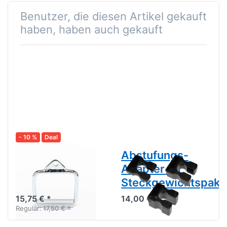
Benutzer, die diesen Artikel gekauft
haben, haben auch gekauft
- 10 %
Deal
Kabelzuggriff,
Abstufungs-
Einhandgriff,
Adapter für
geschlossen
Steckgewichtspake
15,75 € *
14,00 € *
Regulär:
17,50 € *