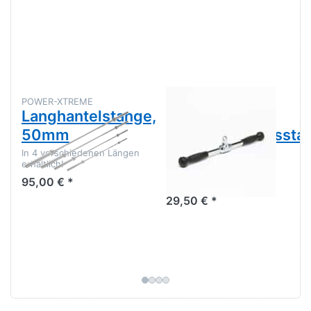
POWER-XTREME
POWER-XTREME
Langhantelstange,
Kabelzuggriff,
50mm
Bizeps-/Trizepssta
(Ergogriffe)
In 4 verschiedenen Längen
erhältlich!
95,00 € *
29,50 € *