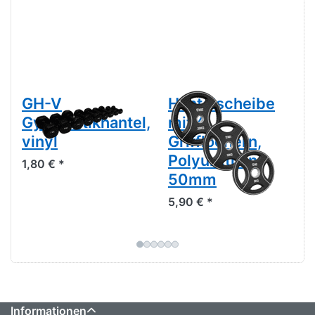
GH-V
Hantelscheibe
Gymnastikhantel,
mit 4
vinyl
Grifflöchern,
Polyurethan,
1,80 € *
50mm
5,90 € *
Informationen