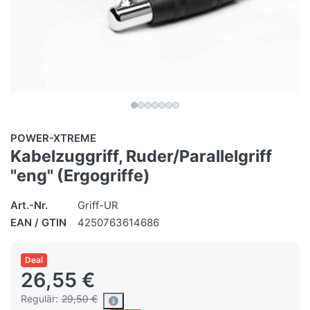
POWER-XTREME
Kabelzuggriff, Ruder/Parallelgriff
"eng" (Ergogriffe)
Art.-Nr.
Griff-UR
EAN / GTIN
4250763614686
Deal
26,55 €
Regulär:
29,50 €