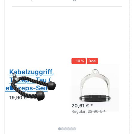
- 10 %
Deal
Kabelzuggriff,
Kabelzuggriff,
Trizeps-Tau /
Einhandgriff,
akete
Trizeps-Seil
geschlossen
(Ergogriff)
19,90 € *
20,61 € *
Regulär:
22,90 € *