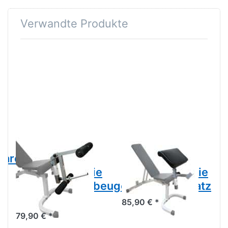
Verwandte Produkte
BODY-SOLID
BODY-SOLID
are,
PLDA-11X
PPCA-11X
Powerline-Serie
Powerline-Serie
Beinstrecker-/beuger-
Curlpult-Aufsatz
Aufsatz
85,90 € *
79,90 € *