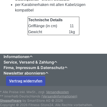
per Karabinerhaken mit allen Kabelzügen
kompatibel
Technische Details
Grifflänge (in cm)
11
Gewicht
1kg
Informationen
Service, Versand & Zahlung
Firma, Impressum & Datenschutz
Newsletter abonnieren
Vertrag widerrufen
* Alle Preise inkl. MwSt., zzgl.
Versandkosten
** innerhalb Deutschlands
(Versandinformationen)
Shopsoftware
by SmartStore AG © 2026
Copyright © 2026 Fitness-Store24. Alle Rechte vorbehalten.