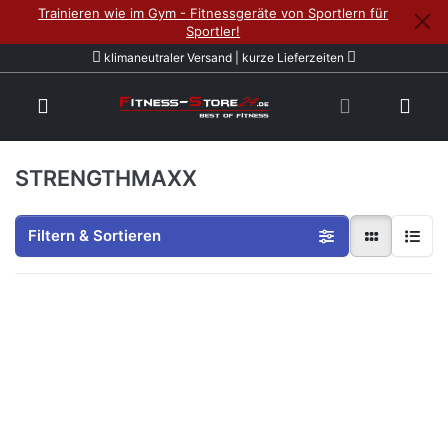
Trainieren wie im Gym - Fitnessgeräte von Sportlern für
Sportler!
klimaneutraler Versand | kurze Lieferzeiten
STRENGTHMAXX
Filtern & Sortieren
Drücken Sie
ENTER für
mehr
Optionen zu
SPR-1
Kniebeugen-
/
Bankdrück-
/ Dipständer