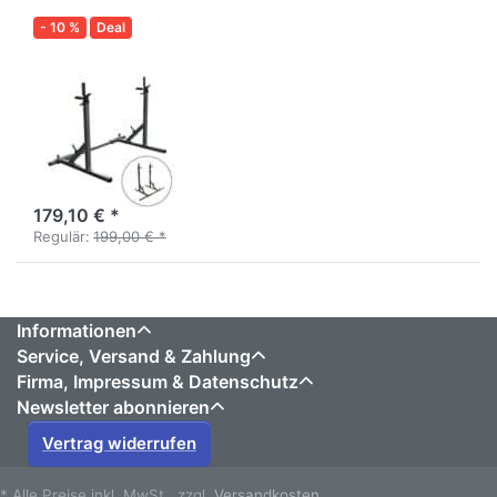
- 10 %
Deal
STRENGTHMAXX
SPR-1
Kniebeugen- /
Bankdrück- /
Dipständer
179,10 € *
Regulär:
199,00 € *
Informationen
Service, Versand & Zahlung
Firma, Impressum & Datenschutz
Newsletter abonnieren
Vertrag widerrufen
* Alle Preise inkl. MwSt., zzgl.
Versandkosten