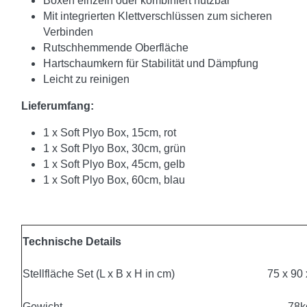
Boxen einzeln oder kombiniert nutzbar
Mit integrierten Klettverschlüssen zum sicheren
Verbinden
Rutschhemmende Oberfläche
Hartschaumkern für Stabilität und Dämpfung
Leicht zu reinigen
Lieferumfang:
1 x Soft Plyo Box, 15cm, rot
1 x Soft Plyo Box, 30cm, grün
1 x Soft Plyo Box, 45cm, gelb
1 x Soft Plyo Box, 60cm, blau
Technische Details
Stellfläche Set (L x B x H in cm)
75 x 90 
Gewicht
78k