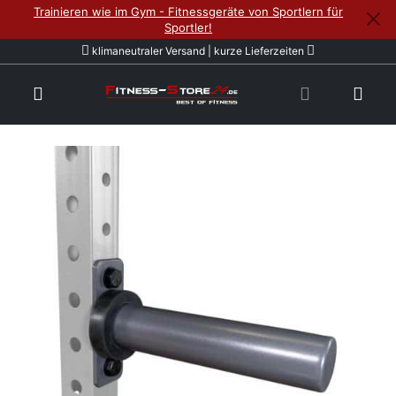
Trainieren wie im Gym - Fitnessgeräte von Sportlern für
Sportler!
klimaneutraler Versand | kurze Lieferzeiten