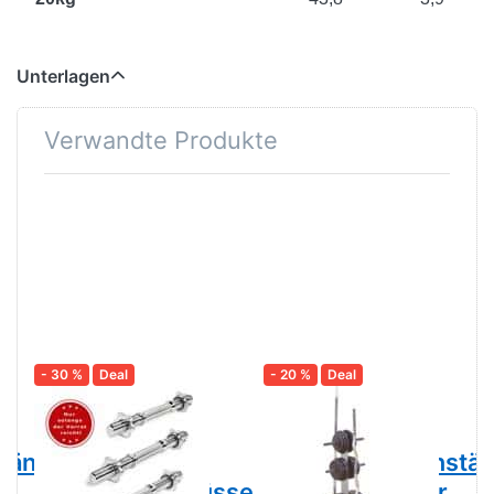
Unterlagen
Verwandte Produkte
- 30 %
Deal
- 20 %
Deal
POWER-XTREME
BODY-SOLID
Kurzhantel
GSWT
tänder,
30mm, inkl.
Hantelscheibenstä
Sterneverschlüsse
& Stangenhalter