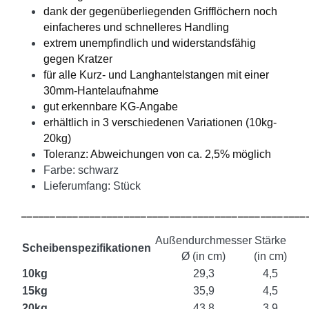
dank der gegenüberliegenden Grifflöchern noch
einfacheres und schnelleres Handling
extrem unempfindlich und widerstandsfähig
gegen Kratzer
für alle Kurz- und Langhantelstangen mit einer
30mm-Hantelaufnahme
gut erkennbare KG-Angabe
erhältlich in 3 verschiedenen Variationen (10kg-
20kg)
Toleranz: Abweichungen von ca. 2,5% möglich
Farbe: schwarz
Lieferumfang: Stück
__________________________________________________
Außendurchmesser
Stärke
Scheibenspezifikationen
Ø
(in cm)
(in cm)
10kg
29,3
4,5
15kg
35,9
4,5
20kg
43,8
3,9