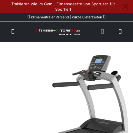
Trainieren wie im Gym - Fitnessgeräte von Sportlern für
Sportler!
klimaneutraler Versand | kurze Lieferzeiten