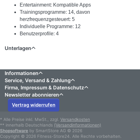
Entertainment: Kompatible Apps
Trainingsprogramme: 14, davon
herzfrequenzgesteuert: 5
Individuelle Programme: 12
Benutzerprofile: 4
Unterlagen
Informationen
Service, Versand & Zahlung
Firma, Impressum & Datenschutz
Newsletter abonnieren
Vertrag widerrufen
* Alle Preise inkl. MwSt., zzgl.
Versandkosten
** innerhalb Deutschlands
(Versandinformationen)
Shopsoftware
by SmartStore AG © 2026
Copyright © 2026 Fitness-Store24. Alle Rechte vorbehalten.