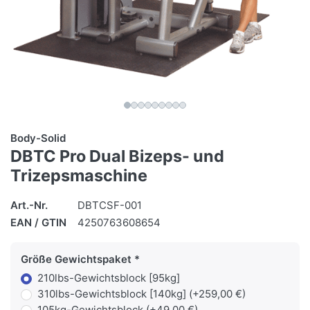
Body-Solid
DBTC Pro Dual Bizeps- und
Trizepsmaschine
Art.-Nr.
DBTCSF-001
EAN / GTIN
4250763608654
Größe Gewichtspaket
210lbs-Gewichtsblock [95kg]
310lbs-Gewichtsblock [140kg] (+259,00 €)
105kg-Gewichtsblock (+49,00 €)